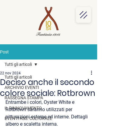
Post
Tutti gli articoli
22 nov 2024
Tutti gli articoli
Deciso anche il secondo
ARCHIVIO EVENTI
colore sociale: Rotbrown
RASSEGNA STAMPA
Entrambe i colori, Oyster White e 
IL RINNOVAMENTO
Rotbrown saranno utilizzati per 
pitturazioni esterne ed interne. Dettagli 
EVENTI ASS. CULTURALE
albero e scaletta interna.